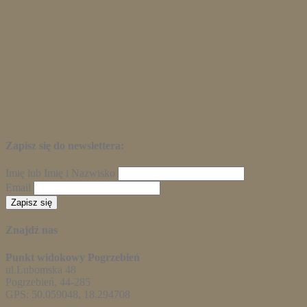
Zapisz się do newslettera:
Imię lub Imię i Nazwisko
Email
Znajdź nas
Punkt widokowy Pogrzebień
ul.Lubomska 48
Pogrzebień, 44-285
GPS: 50.059048, 18.294708