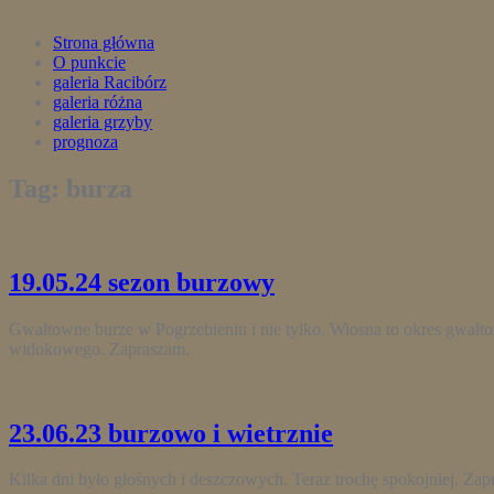
Strona główna
O punkcie
galeria Racibórz
galeria różna
galeria grzyby
prognoza
Tag: burza
19.05.24 sezon burzowy
Gwałtowne burze w Pogrzebieniu i nie tylko. Wiosna to okres gwałt
widokowego. Zapraszam.
23.06.23 burzowo i wietrznie
Kilka dni było głośnych i deszczowych. Teraz trochę spokojniej. Zap