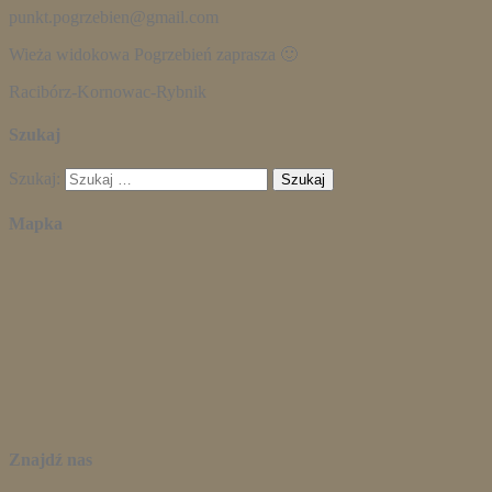
punkt.pogrzebien@gmail.com
Wieża widokowa Pogrzebień zaprasza 🙂
Racibórz-Kornowac-Rybnik
Szukaj
Szukaj:
Mapka
Znajdź nas