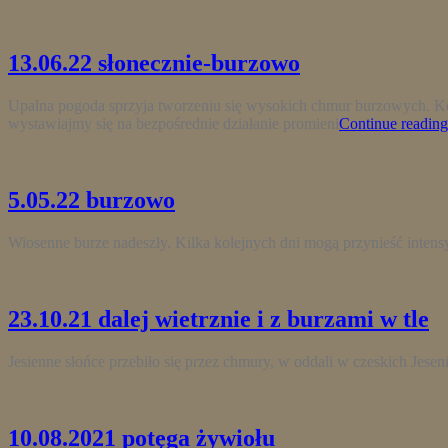
13.06.22 słonecznie-burzowo
Upalna pogoda sprzyja tworzeniu się wysokich chmur burzowych. Kon
wystawiajmy się na bezpośrednie działanie promieni
Continue reading
5.05.22 burzowo
Wiosenne burze nadeszły. Kilka kolejnych dni mogą przynieść inten
23.10.21 dalej wietrznie i z burzami w tle
Jesienne słońce przebiło się przez chmury, w oddali w czeskich Jeseni
10.08.2021 potęga żywiołu