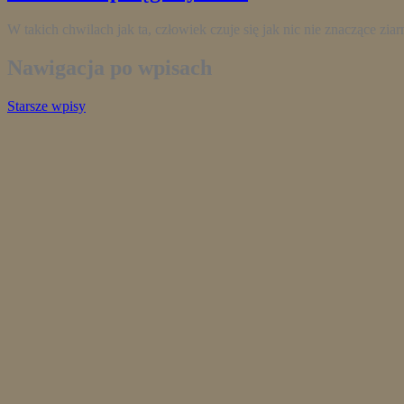
W takich chwilach jak ta, człowiek czuje się jak nic nie znaczące zi
Nawigacja po wpisach
Starsze wpisy